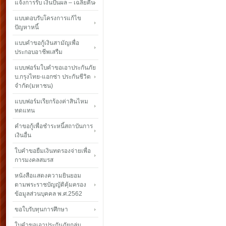
แจ้งการรับ เงินปันผล – เฉลี่ยคืน
แบบตอบรับโครงการแก้ไข
ปัญหาหนี้
แบบคำขอกู้เงินสามัญเพื่อ
ประกอบอาชีพเสรืม
แบบฟอร์มใบคำขอเอาประกันภัย
บ.กรุงไทย-แอกซ่า ประกันชีวิต
จำกัด(มหาชน)
แบบฟอร์มเรียกร้องค่าสินไหม
ทดแทน
คำขอกู้เพื่อชำระหนี้สถาบันการ
เงินอื่น
ใบคำขอยืมเงินทดรองจ่ายเพื่อ
การมงคลสมรส
หนังสือแสดงความยินยอม
ตามพระราชบัญญัติคุ้มครอง
ข้อมูลส่วนบุคคล พ.ศ.2562
ขอใบรับทุนการศึกษา
ใบคำขอเอาประกันภัยกลุ่ม