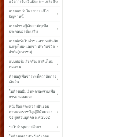
แจ้งการรับ เงินปันผล – เฉลี่ยคืน
แบบตอบรับโครงการแก้ไข
ปัญหาหนี้
แบบคำขอกู้เงินสามัญเพื่อ
ประกอบอาชีพเสรืม
แบบฟอร์มใบคำขอเอาประกันภัย
บ.กรุงไทย-แอกซ่า ประกันชีวิต
จำกัด(มหาชน)
แบบฟอร์มเรียกร้องค่าสินไหม
ทดแทน
คำขอกู้เพื่อชำระหนี้สถาบันการ
เงินอื่น
ใบคำขอยืมเงินทดรองจ่ายเพื่อ
การมงคลสมรส
หนังสือแสดงความยินยอม
ตามพระราชบัญญัติคุ้มครอง
ข้อมูลส่วนบุคคล พ.ศ.2562
ขอใบรับทุนการศึกษา
ใบคำขอเอาประกันภัยกลุ่ม