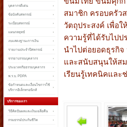
ขนมไทย ขนมคุกกี้ 
บุคลากรดีเด่น
สมาชิก ครอบครัวส
ข้อบังคับสหกรณ์
วัตถุประสงค์ เพื่อ
ระเบียบสหกรณ์
แผนกลยุทธ์
ความรู้ที่ได้รับไป
งบแสดงฐานะการเงิน
นำไปต่อยอดธุรกิจ 
รายงานประจำปีสหกรณ์
จรรยาบรรณบุคลากร
และสนับสนุนให้สมา
ประมวลจริยธรรมบุคลากร
เรียนรู้เทคนิคแล
พ.ร.บ. PDPA
ข้อกำหนดและเงื่อนไขการใช้
บริการอิเล็กทรอนิกส์
บริการของเรา
วิธีคิดปันผลและเงินเฉลี่ยคืน
กรมธรรม์ประกันชีวิต