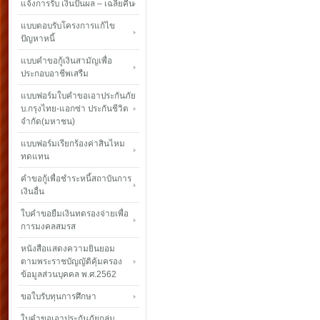
แจ้งการรับ เงินปันผล – เฉลี่ยคืน
แบบตอบรับโครงการแก้ไข
ปัญหาหนี้
แบบคำขอกู้เงินสามัญเพื่อ
ประกอบอาชีพเสรืม
แบบฟอร์มใบคำขอเอาประกันภัย
บ.กรุงไทย-แอกซ่า ประกันชีวิต
จำกัด(มหาชน)
แบบฟอร์มเรียกร้องค่าสินไหม
ทดแทน
คำขอกู้เพื่อชำระหนี้สถาบันการ
เงินอื่น
ใบคำขอยืมเงินทดรองจ่ายเพื่อ
การมงคลสมรส
หนังสือแสดงความยินยอม
ตามพระราชบัญญัติคุ้มครอง
ข้อมูลส่วนบุคคล พ.ศ.2562
ขอใบรับทุนการศึกษา
ใบคำขอเอาประกันภัยกลุ่ม