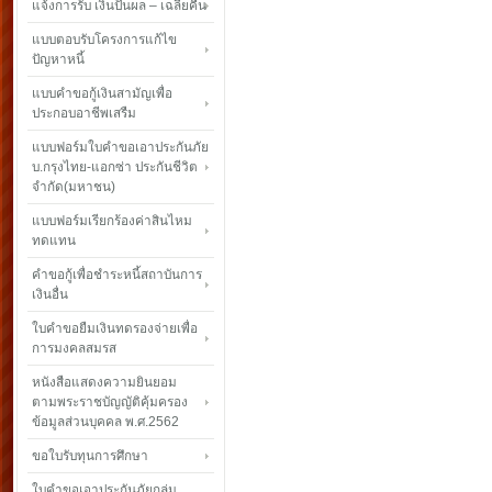
แจ้งการรับ เงินปันผล – เฉลี่ยคืน
แบบตอบรับโครงการแก้ไข
ปัญหาหนี้
แบบคำขอกู้เงินสามัญเพื่อ
ประกอบอาชีพเสรืม
แบบฟอร์มใบคำขอเอาประกันภัย
บ.กรุงไทย-แอกซ่า ประกันชีวิต
จำกัด(มหาชน)
แบบฟอร์มเรียกร้องค่าสินไหม
ทดแทน
คำขอกู้เพื่อชำระหนี้สถาบันการ
เงินอื่น
ใบคำขอยืมเงินทดรองจ่ายเพื่อ
การมงคลสมรส
หนังสือแสดงความยินยอม
ตามพระราชบัญญัติคุ้มครอง
ข้อมูลส่วนบุคคล พ.ศ.2562
ขอใบรับทุนการศึกษา
ใบคำขอเอาประกันภัยกลุ่ม