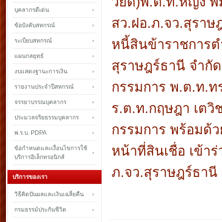
วียด)พ.ต.ท.หญิง พ
บุคลากรดีเด่น
สว.ฝอ.ภ.จว.สุราษ
ข้อบังคับสหกรณ์
หนี้สินข้าราชการ
ระเบียบสหกรณ์
แผนกลยุทธ์
สุราษฎร์ธานี จำกั
งบแสดงฐานะการเงิน
กรรมการ พ.ต.ท.ทร
รายงานประจำปีสหกรณ์
จรรยาบรรณบุคลากร
ร.ต.ท.กฤษฎา เตวิ
ประมวลจริยธรรมบุคลากร
กรรมการ พร้อมด้วย
พ.ร.บ. PDPA
หน้าที่สินเชื่อ เข้
ข้อกำหนดและเงื่อนไขการใช้
บริการอิเล็กทรอนิกส์
ภ.จว.สุราษฎร์ธานี
บริการของเรา
วิธีคิดปันผลและเงินเฉลี่ยคืน
กรมธรรม์ประกันชีวิต