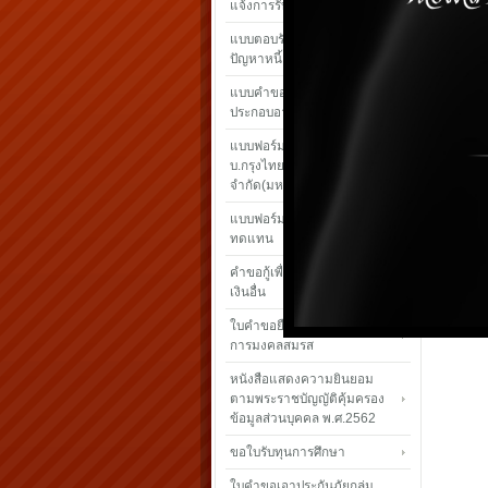
แจ้งการรับ เงินปันผล – เฉลี่ยคืน
แบบตอบรับโครงการแก้ไข
ปัญหาหนี้
แบบคำขอกู้เงินสามัญเพื่อ
ประกอบอาชีพเสรืม
แบบฟอร์มใบคำขอเอาประกันภัย
บ.กรุงไทย-แอกซ่า ประกันชีวิต
จำกัด(มหาชน)
แบบฟอร์มเรียกร้องค่าสินไหม
ทดแทน
คำขอกู้เพื่อชำระหนี้สถาบันการ
เงินอื่น
ใบคำขอยืมเงินทดรองจ่ายเพื่อ
การมงคลสมรส
หนังสือแสดงความยินยอม
ตามพระราชบัญญัติคุ้มครอง
ข้อมูลส่วนบุคคล พ.ศ.2562
ขอใบรับทุนการศึกษา
ใบคำขอเอาประกันภัยกลุ่ม