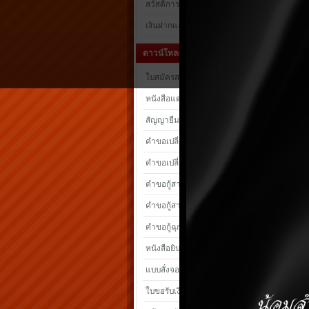
สวัสดิการ
เงินฝากและเงินกู้
ดาวน์โหลดแบบฟอร์ม
ใบสมัครสมาชิก/สมาชิกสมทบ
หนังสือแต่งตั้งผู้รับผลประโยชน์
สัญญายืมเงินเพื่อการศึกษา
คำขอเปลี่ยนแปลงเงินค่าหุ้น
คำขอเปลี่ยนแปลงเงินฝาก
คำขอกู้สามัญทั่วไป
คำขอกู้สามัญอาวุธปืน
คำขอกู้ฉุกเฉิน
หนังสือยินยอมให้หักเงิน
แบบสั่งจองอาวุธปืน
ใบขอรับเงินทุนสวัสดิการ