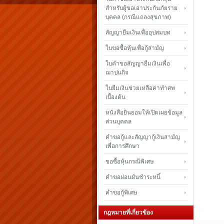
สำหรับผู้ขอเอาประกันภัยราย
บุคคล (กรณีแถลงสุขภาพ)
สัญญายืมเงินเพื่ออุปสมบท
ใบขอซื้อหุ้นเพื่อกู้สามัญ
ใบคำขอสัญญายืมเงินเพื่อ
ฌาปนกิจ
ใบยืมเงินช่วยเหลือค่าทำศพ
เบื้องต้น
หนังสือยินยอมให้เปิดเผยข้อมูล
ส่วนบุคคล
คำขอกู้และสัญญากู้เงินสามัญ
เพื่อการศึกษา
ขอซื้อหุ้นกรณีพิเศษ
คำขอผ่อนผันชำระหนี้
คำขอกู้พิเศษ
กฎหมายที่เกี่ยวข้อง