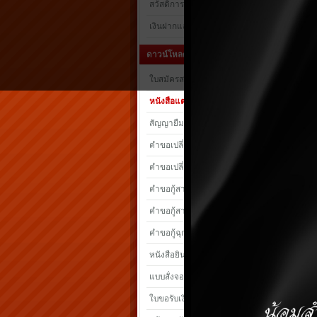
สวัสดิการ
เงินฝากและเงินกู้
ดาวน์โหลดแบบฟอร์ม
ใบสมัครสมาชิก/สมาชิกสมทบ
หนังสือแต่งตั้งผู้รับผลประโยชน์
สัญญายืมเงินเพื่อการศึกษา
คำขอเปลี่ยนแปลงเงินค่าหุ้น
คำขอเปลี่ยนแปลงเงินฝาก
คำขอกู้สามัญทั่วไป
คำขอกู้สามัญอาวุธปืน
คำขอกู้ฉุกเฉิน
หนังสือยินยอมให้หักเงิน
แบบสั่งจองอาวุธปืน
ใบขอรับเงินทุนสวัสดิการ