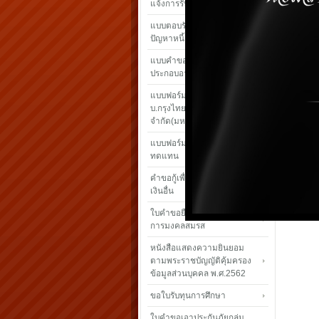
แจ้งการรับ เงินปันผล – เฉลี่ยคืน
แบบตอบรับโครงการแก้ไข
ปัญหาหนี้
แบบคำขอกู้เงินสามัญเพื่อ
ประกอบอาชีพเสรืม
แบบฟอร์มใบคำขอเอาประกันภัย
บ.กรุงไทย-แอกซ่า ประกันชีวิต
จำกัด(มหาชน)
แบบฟอร์มเรียกร้องค่าสินไหม
ทดแทน
คำขอกู้เพื่อชำระหนี้สถาบันการ
เงินอื่น
ใบคำขอยืมเงินทดรองจ่ายเพื่อ
การมงคลสมรส
หนังสือแสดงความยินยอม
ตามพระราชบัญญัติคุ้มครอง
ข้อมูลส่วนบุคคล พ.ศ.2562
ขอใบรับทุนการศึกษา
ใบคำขอเอาประกันภัยกลุ่ม