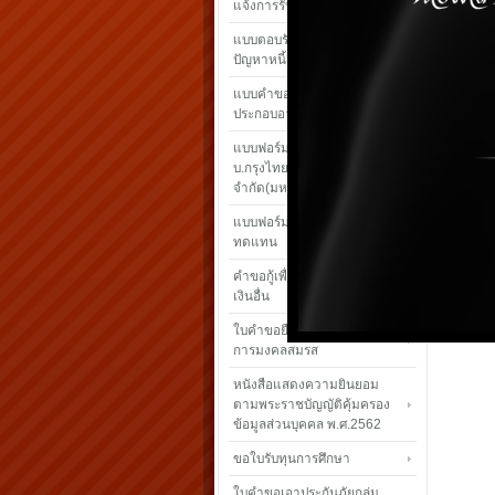
แจ้งการรับ เงินปันผล – เฉลี่ยคืน
แบบตอบรับโครงการแก้ไข
ปัญหาหนี้
แบบคำขอกู้เงินสามัญเพื่อ
ประกอบอาชีพเสรืม
แบบฟอร์มใบคำขอเอาประกันภัย
บ.กรุงไทย-แอกซ่า ประกันชีวิต
จำกัด(มหาชน)
แบบฟอร์มเรียกร้องค่าสินไหม
ทดแทน
คำขอกู้เพื่อชำระหนี้สถาบันการ
เงินอื่น
ใบคำขอยืมเงินทดรองจ่ายเพื่อ
การมงคลสมรส
หนังสือแสดงความยินยอม
ตามพระราชบัญญัติคุ้มครอง
ข้อมูลส่วนบุคคล พ.ศ.2562
ขอใบรับทุนการศึกษา
ใบคำขอเอาประกันภัยกลุ่ม