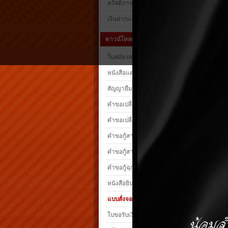
สวัสดิการ
เงินฝากและเงินกู้
ดาวน์โหลดแบบฟอร์ม
ใบสมัครสมาชิก/สมาชิกสมทบ
หนังสือแต่งตั้งผู้รับผลประโยชน์
สัญญายืมเงินเพื่อการศึกษา
คำขอเปลี่ยนแปลงเงินค่าหุ้น
คำขอเปลี่ยนแปลงเงินฝาก
คำขอกู้สามัญทั่วไป
คำขอกู้สามัญอาวุธปืน
คำขอกู้ฉุกเฉิน
หนังสือยินยอมให้หักเงิน
แบบสั่งจองอาวุธปืน
ใบขอรับเงินทุนสวัสดิการ