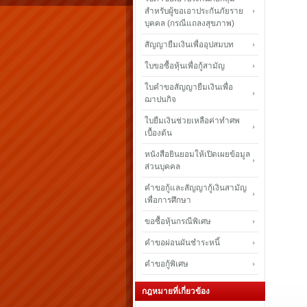
สำหรับผู้ขอเอาประกันภัยราย
บุคคล (กรณีแถลงสุขภาพ)
สัญญายืมเงินเพื่ออุปสมบท
ใบขอซื้อหุ้นเพื่อกู้สามัญ
ใบคำขอสัญญายืมเงินเพื่อ
ฌาปนกิจ
ใบยืมเงินช่วยเหลือค่าทำศพ
เบื้องต้น
หนังสือยินยอมให้เปิดเผยข้อมูล
ส่วนบุคคล
คำขอกู้และสัญญากู้เงินสามัญ
เพื่อการศึกษา
ขอซื้อหุ้นกรณีพิเศษ
คำขอผ่อนผันชำระหนี้
คำขอกู้พิเศษ
กฎหมายที่เกี่ยวข้อง