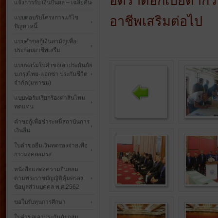
อัตราดอกเบี้ยต่ำกว
แจ้งการรับ เงินปันผล – เฉลี่ยคืน
อาชีพเสริมต่อไป
แบบตอบรับโครงการแก้ไข
ปัญหาหนี้
แบบคำขอกู้เงินสามัญเพื่อ
ประกอบอาชีพเสรืม
แบบฟอร์มใบคำขอเอาประกันภัย
บ.กรุงไทย-แอกซ่า ประกันชีวิต
จำกัด(มหาชน)
แบบฟอร์มเรียกร้องค่าสินไหม
ทดแทน
คำขอกู้เพื่อชำระหนี้สถาบันการ
เงินอื่น
ใบคำขอยืมเงินทดรองจ่ายเพื่อ
การมงคลสมรส
หนังสือแสดงความยินยอม
ตามพระราชบัญญัติคุ้มครอง
ข้อมูลส่วนบุคคล พ.ศ.2562
ขอใบรับทุนการศึกษา
ใบคำขอเอาประกันภัยกลุ่ม