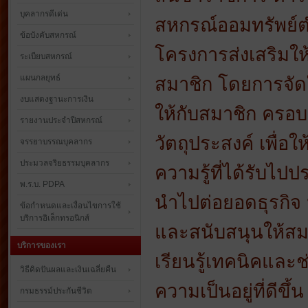
บุคลากรดีเด่น
สหกรณ์ออมทรัพย์ต
ข้อบังคับสหกรณ์
โครงการส่งเสริมให
ระเบียบสหกรณ์
แผนกลยุทธ์
สมาชิก โดยการจัดใ
งบแสดงฐานะการเงิน
ให้กับสมาชิก ครอบ
รายงานประจำปีสหกรณ์
วัตถุประสงค์ เพื่อ
จรรยาบรรณบุคลากร
ประมวลจริยธรรมบุคลากร
ความรู้ที่ได้รับไป
พ.ร.บ. PDPA
นำไปต่อยอดธุรกิจ 
ข้อกำหนดและเงื่อนไขการใช้
บริการอิเล็กทรอนิกส์
และสนับสนุนให้สมา
บริการของเรา
เรียนรู้เทคนิคและ
วิธีคิดปันผลและเงินเฉลี่ยคืน
ความเป็นอยู่ที่ดีข
กรมธรรม์ประกันชีวิต