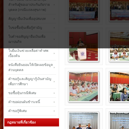
สำหรับผู้ขอเอาประกันภัยราย
บุคคล (กรณีแถลงสุขภาพ)
สัญญายืมเงินเพื่ออุปสมบท
ใบขอซื้อหุ้นเพื่อกู้สามัญ
ใบคำขอสัญญายืมเงินเพื่อ
ฌาปนกิจ
ใบยืมเงินช่วยเหลือค่าทำศพ
เบื้องต้น
หนังสือยินยอมให้เปิดเผยข้อมูล
ส่วนบุคคล
คำขอกู้และสัญญากู้เงินสามัญ
เพื่อการศึกษา
ขอซื้อหุ้นกรณีพิเศษ
คำขอผ่อนผันชำระหนี้
คำขอกู้พิเศษ
กฎหมายที่เกี่ยวข้อง