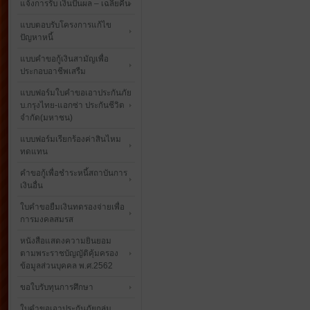
แจ้งการรับ เงินปันผล – เฉลี่ยคืน
แบบตอบรับโครงการแก้ไข
ปัญหาหนี้
แบบคำขอกู้เงินสามัญเพื่อ
ประกอบอาชีพเสรืม
แบบฟอร์มใบคำขอเอาประกันภัย
บ.กรุงไทย-แอกซ่า ประกันชีวิต
จำกัด(มหาชน)
แบบฟอร์มเรียกร้องค่าสินไหม
ทดแทน
คำขอกู้เพื่อชำระหนี้สถาบันการ
เงินอื่น
ใบคำขอยืมเงินทดรองจ่ายเพื่อ
การมงคลสมรส
หนังสือแสดงความยินยอม
ตามพระราชบัญญัติคุ้มครอง
ข้อมูลส่วนบุคคล พ.ศ.2562
ขอใบรับทุนการศึกษา
ใบคำขอเอาประกันภัยกลุ่ม