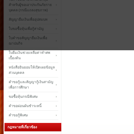
สำหรับผู้ขอเอาประกันภัยราย
บุคคล (กรณีแถลงสุขภาพ)
สัญญายืมเงินเพื่ออุปสมบท
ใบขอซื้อหุ้นเพื่อกู้สามัญ
ใบคำขอสัญญายืมเงินเพื่อ
ฌาปนกิจ
ใบยืมเงินช่วยเหลือค่าทำศพ
เบื้องต้น
หนังสือยินยอมให้เปิดเผยข้อมูล
ส่วนบุคคล
คำขอกู้และสัญญากู้เงินสามัญ
เพื่อการศึกษา
ขอซื้อหุ้นกรณีพิเศษ
คำขอผ่อนผันชำระหนี้
คำขอกู้พิเศษ
กฎหมายที่เกี่ยวข้อง