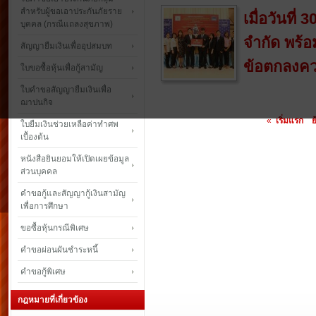
สำหรับผู้ขอเอาประกันภัยราย
เมื่อวันที
บุคคล (กรณีแถลงสุขภาพ)
จำกัด พร้อ
สัญญายืมเงินเพื่ออุปสมบท
ข้อตกลงคว
ใบขอซื้อหุ้นเพื่อกู้สามัญ
ใบคำขอสัญญายืมเงินเพื่อ
ฌาปนกิจ
«
เริ่มแรก
ย
ใบยืมเงินช่วยเหลือค่าทำศพ
เบื้องต้น
หนังสือยินยอมให้เปิดเผยข้อมูล
ส่วนบุคคล
คำขอกู้และสัญญากู้เงินสามัญ
เพื่อการศึกษา
ขอซื้อหุ้นกรณีพิเศษ
คำขอผ่อนผันชำระหนี้
คำขอกู้พิเศษ
กฎหมายที่เกี่ยวข้อง