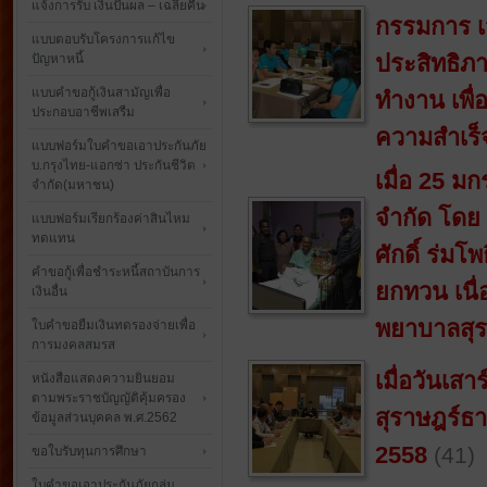
แจ้งการรับ เงินปันผล – เฉลี่ยคืน
กรรมการ เจ้
แบบตอบรับโครงการแก้ไข
ประสิทธิภ
ปัญหาหนี้
แบบคำขอกู้เงินสามัญเพื่อ
ทำงาน เพื่อ
ประกอบอาชีพเสรืม
ความสำเร็
แบบฟอร์มใบคำขอเอาประกันภัย
บ.กรุงไทย-แอกซ่า ประกันชีวิต
เมื่อ 25 
จำกัด(มหาชน)
จำกัด โดย 
แบบฟอร์มเรียกร้องค่าสินไหม
ทดแทน
ศักดิ์ ร่มโ
คำขอกู้เพื่อชำระหนี้สถาบันการ
ยกทวน เนื่
เงินอื่น
พยาบาลสุร
ใบคำขอยืมเงินทดรองจ่ายเพื่อ
การมงคลสมรส
เมื่อวันเส
หนังสือแสดงความยินยอม
ตามพระราชบัญญัติคุ้มครอง
สุราษฎร์ธ
ข้อมูลส่วนบุคคล พ.ศ.2562
2558
(41)
ขอใบรับทุนการศึกษา
ใบคำขอเอาประกันภัยกลุ่ม