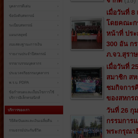
จำกัด
(15)
บุคลากรดีเด่น
เมื่อวันที
ข้อบังคับสหกรณ์
โดยคณะกรร
ระเบียบสหกรณ์
หน้าที่ ปร
แผนกลยุทธ์
300 อัน ก
งบแสดงฐานะการเงิน
ภ.จว.สุราษ
รายงานประจำปีสหกรณ์
จรรยาบรรณบุคลากร
เมื่อวันที
ประมวลจริยธรรมบุคลากร
สมาชิก สห
พ.ร.บ. PDPA
ชมกิจการศึ
ข้อกำหนดและเงื่อนไขการใช้
ของสหกรณ์
บริการอิเล็กทรอนิกส์
วันที่ 26 
บริการของเรา
กรรมการและ
วิธีคิดปันผลและเงินเฉลี่ยคืน
พระกรุณาธ
กรมธรรม์ประกันชีวิต