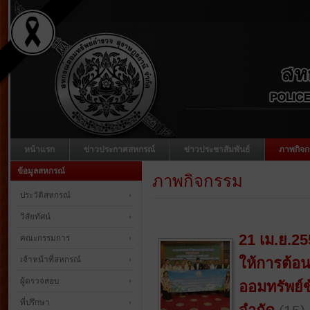
หน้าแรก
ข่าวประกาศสหกรณ์
ข่าวประชาสัมพันธ์
ภาพกิจก
ข้อมูลสหกรณ์
ภาพกิจกรรม
ประวัติสหกรณ์
วิสัยทัศน์
21 เม.ย.2
คณะกรรมการ
เจ้าหน้าที่สหกรณ์
ให้การต้อ
ผู้ตรวจสอบ
ออมทรัพย์
ที่ปรึกษา