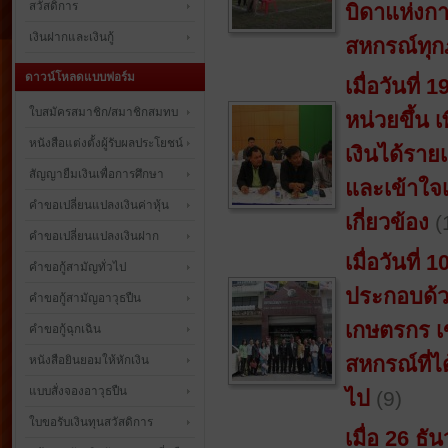
สวัสดิการ
บิดาแห่งก
เงินฝากและเงินกู้
สหกรณ์ทุก
ดาวน์โหลดแบบฟอร์ม
เมื่อวันที
ใบสมัครสมาชิก/สมาชิกสมทบ
หน่วยขึ้น เ
หนังสือแต่งตั้งผู้รับผลประโยชน์
เงินได้ราย
สัญญายืมเงินเพื่อการศึกษา
และเข้าใจ
คำขอเปลี่ยนแปลงเงินค่าหุ้น
เกี่ยวข้อง
(
คำขอเปลี่ยนแปลงเงินฝาก
เมื่อวันที่
คำขอกู้สามัญทั่วไป
ประกอบด้วย
คำขอกู้สามัญอาวุธปืน
เกษตรกร เข
คำขอกู้ฉุกเฉิน
สหกรณ์ที่ไ
หนังสือยินยอมให้หักเงิน
แบบสั่งจองอาวุธปืน
ไป
(9)
ใบขอรับเงินทุนสวัสดิการ
เมื่อ 26 